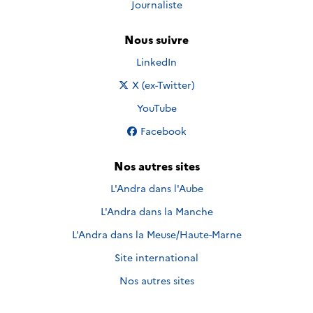
Journaliste
Nous suivre
Nous suivre sur
LinkedIn
Nous suivre sur
X (ex-Twitter)
Nous suivre sur
YouTube
Nous suivre sur
Facebook
Nos autres sites
L'Andra dans l'Aube
L'Andra dans la Manche
L'Andra dans la Meuse/Haute-Marne
Site international
Nos autres sites