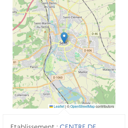
Leaflet
|
©
OpenStreetMap
contributors
Etablissement :
CENTRE DE