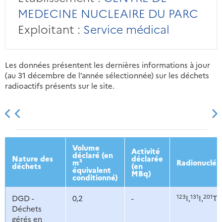
MEDECINE NUCLEAIRE DU PARC
Exploitant :
Service médical
Les données présentent les dernières informations à jour
(au 31 décembre de l’année sélectionnée) sur les déchets
radioactifs présents sur le site.
2013
2014
2015
2016
Volume
Activité
déclaré (en
Nature des
déclarée
m³
Radionucléi
déchets
(en
équivalent
MBq)
conditionné)
123
131
201
DGD -
0,2
-
I,
I,
Tl,
Déchets
gérés en