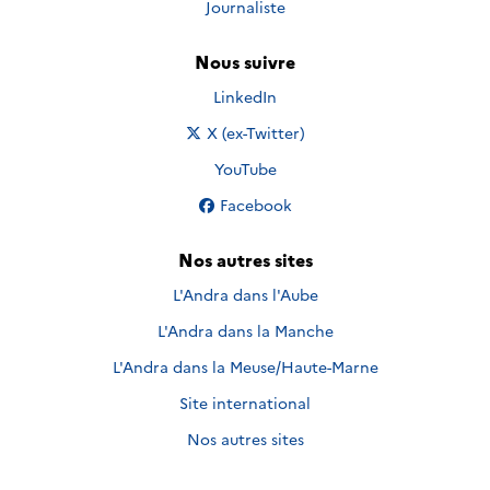
Journaliste
Nous suivre
Nous suivre sur
LinkedIn
Nous suivre sur
X (ex-Twitter)
Nous suivre sur
YouTube
Nous suivre sur
Facebook
Nos autres sites
L'Andra dans l'Aube
L'Andra dans la Manche
L'Andra dans la Meuse/Haute-Marne
Site international
Nos autres sites