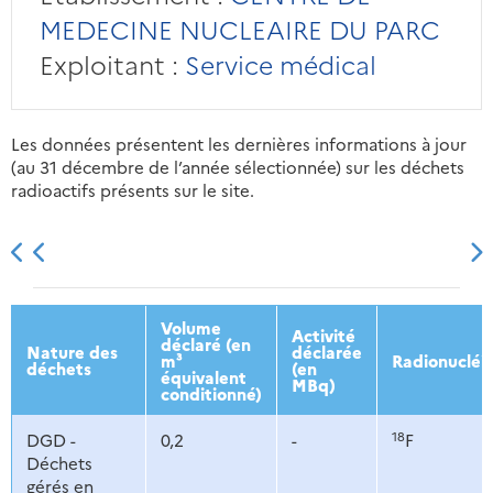
MEDECINE NUCLEAIRE DU PARC
Exploitant :
Service médical
Les données présentent les dernières informations à jour
(au 31 décembre de l’année sélectionnée) sur les déchets
radioactifs présents sur le site.
2013
2014
2015
2016
Volume
Activité
déclaré (en
Nature des
déclarée
m³
Radionucléi
déchets
(en
équivalent
MBq)
conditionné)
18
DGD -
0,2
-
F
Déchets
gérés en