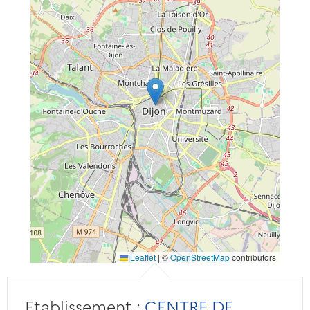
Leaflet
|
©
OpenStreetMap
contributors
Etablissement :
CENTRE DE