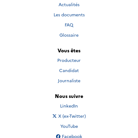
Actualités
Les documents
FAQ
Glossaire
Vous êtes
Producteur
Candidat
Journaliste
Nous suivre
Nous suivre sur
LinkedIn
Nous suivre sur
X (ex-Twitter)
Nous suivre sur
YouTube
Nous suivre sur
Facebook