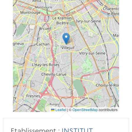
Leaflet
|
©
OpenStreetMap
contributors
Etablissement :
INSTITUT