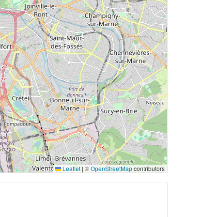
Leaflet
|
©
OpenStreetMap
contributors