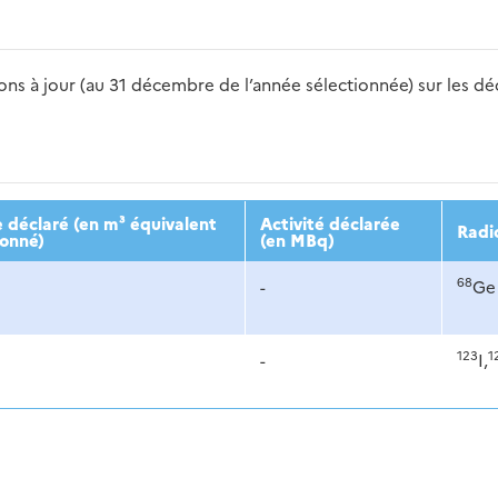
s à jour (au 31 décembre de l’année sélectionnée) sur les déch
2016
2017
2018
2019
20
 déclaré (en m³ équivalent
Activité déclarée
Radi
ionné)
(en MBq)
68
-
Ge
123
1
-
I,