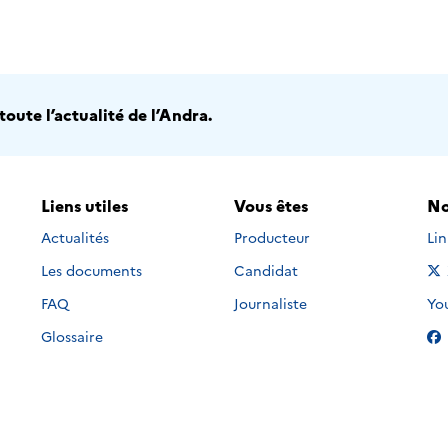
oute l’actualité de l’Andra.
Liens utiles
Vous êtes
No
Nou
Actualités
Producteur
Li
Les documents
Candidat
Nou
FAQ
Journaliste
Yo
Glossaire