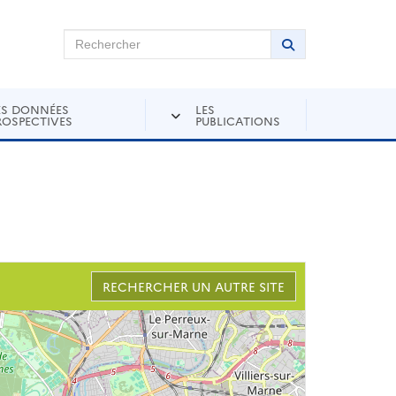
chercher sur Andra Inventaire
Rechercher
Lancer la recher
ES DONNÉES
LES
ROSPECTIVES
PUBLICATIONS
RECHERCHER UN AUTRE SITE