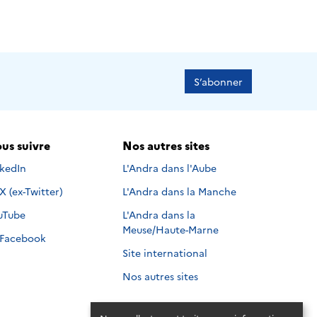
S’abonner
us suivre
Nos autres sites
s suivre sur
nkedIn
L'Andra dans l'Aube
Nous suivre sur
X (ex-Twitter)
L'Andra dans la Manche
s suivre sur
uTube
L'Andra dans la
Meuse/Haute-Marne
Nous suivre sur
Facebook
Site international
Nos autres sites