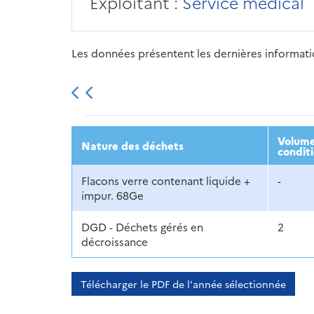
Exploitant :
Service médical
Les données présentent les dernières information
2013
2014
2015
Volume
Nature des déchets
condit
Flacons verre contenant liquide +
-
impur. 68Ge
DGD - Déchets gérés en
2
décroissance
Télécharger le PDF de l'année sélectionnée