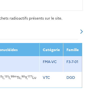
ets radioactifs présents sur le site.
20
2021
2022
2023
2024
onucléides
Catégorie
Famille
FMA-VC
F3-7-01
25
131
99m
90
177
I,
I,
Tc,
Y,
Lu
VTC
DGD