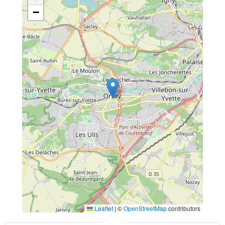
−
Leaflet
|
©
OpenStreetMap
contributors