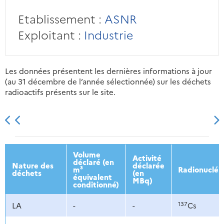
Etablissement :
ASNR
Exploitant :
Industrie
Les données présentent les dernières informations à jour
(au 31 décembre de l’année sélectionnée) sur les déchets
radioactifs présents sur le site.
2013
2014
2015
2016
Volume
Activité
déclaré (en
Nature des
déclarée
m³
Radionucléi
déchets
(en
équivalent
MBq)
conditionné)
137
LA
-
-
Cs