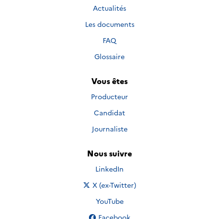
Actualités
Les documents
FAQ
Glossaire
Vous êtes
Producteur
Candidat
Journaliste
Nous suivre
Nous suivre sur
LinkedIn
Nous suivre sur
X (ex-Twitter)
Nous suivre sur
YouTube
Nous suivre sur
Facebook