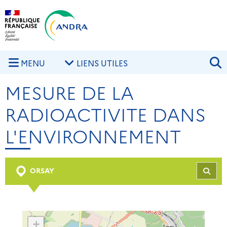
Aller au contenu principal
Skip to navigation
R
MENU
LIENS UTILES
MESURE DE LA
RADIOACTIVITE DANS
L'ENVIRONNEMENT
ORSAY
REC
+