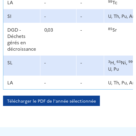
99
LA
-
-
Tc
SI
-
-
U, Th, Pu, A
85
DGD -
0,03
-
Sr
Déchets
gérés en
décroissance
3
63
99
SL
-
-
H,
Ni,
T
U, Pu
LA
-
-
U, Th, Pu, A
Télécharger le PDF de l'année sélectionnée