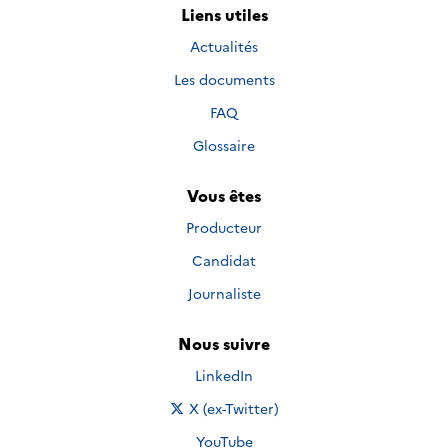
Liens utiles
Actualités
Les documents
FAQ
Glossaire
Vous êtes
Producteur
Candidat
Journaliste
Nous suivre
Nous suivre sur
LinkedIn
Nous suivre sur
X (ex-Twitter)
Nous suivre sur
YouTube