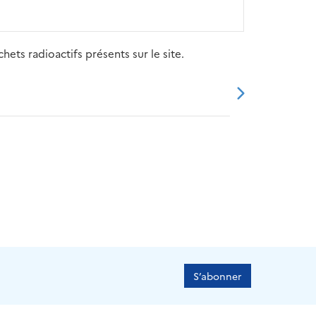
ets radioactifs présents sur le site.
20
2021
2022
2023
2024
S’abonner