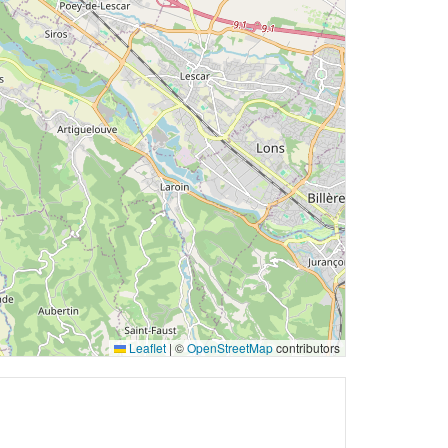
Leaflet
|
©
OpenStreetMap
contributors