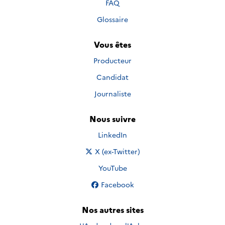
FAQ
Glossaire
Vous êtes
Producteur
Candidat
Journaliste
Nous suivre
Nous suivre sur
LinkedIn
Nous suivre sur
X (ex-Twitter)
Nous suivre sur
YouTube
Nous suivre sur
Facebook
Nos autres sites