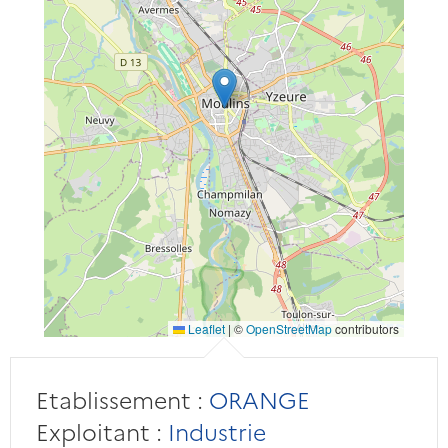
Leaflet
|
©
OpenStreetMap
contributors
Etablissement :
ORANGE
Exploitant :
Industrie