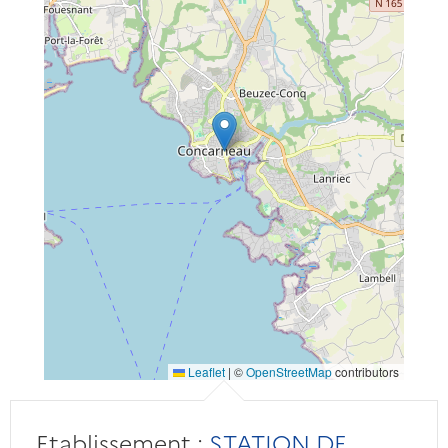
Leaflet
|
©
OpenStreetMap
contributors
Etablissement :
STATION DE