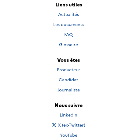
Liens utiles
Actualités
Les documents
FAQ
Glossaire
Vous êtes
Producteur
Candidat
Journaliste
Nous suivre
Nous suivre sur
LinkedIn
Nous suivre sur
X (ex-Twitter)
Nous suivre sur
YouTube