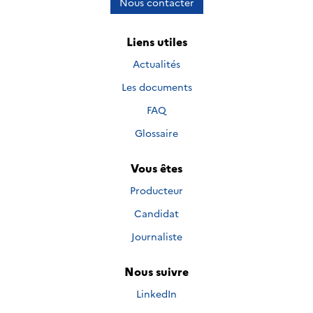
Nous contacter
Liens utiles
Actualités
Les documents
FAQ
Glossaire
Vous êtes
Producteur
Candidat
Journaliste
Nous suivre
Nous suivre sur
LinkedIn