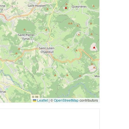
Leaflet
|
©
OpenStreetMap
contributors