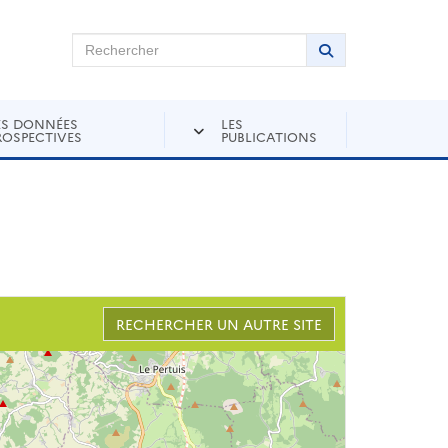
chercher sur Andra Inventaire
Rechercher
Lancer la recher
ES DONNÉES
LES
ROSPECTIVES
PUBLICATIONS
RECHERCHER UN AUTRE SITE