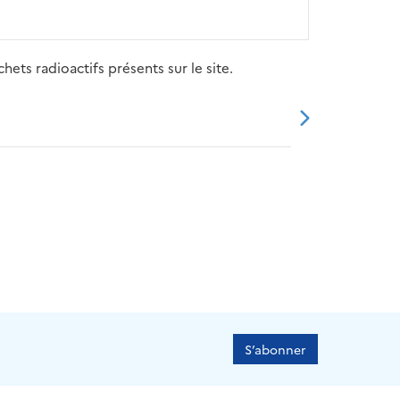
ets radioactifs présents sur le site.
20
2021
2022
2023
2024
S’abonner