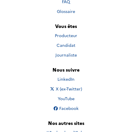
FAQ
Glossaire
Vous êtes
Producteur
Candidat
Journaliste
Nous suivre
Nous suivre sur
LinkedIn
Nous suivre sur
X (ex-Twitter)
Nous suivre sur
YouTube
Nous suivre sur
Facebook
Nos autres sites