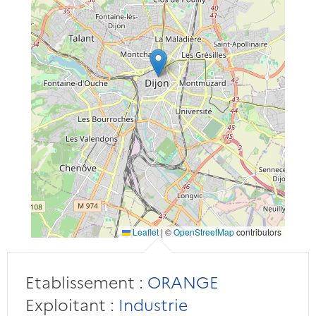
Leaflet
|
©
OpenStreetMap
contributors
Etablissement :
ORANGE
Exploitant :
Industrie