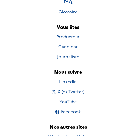
FAQ
Glossaire
Vous êtes
Producteur
Candidat
Journaliste
Nous suivre
Nous suivre sur
LinkedIn
Nous suivre sur
X (ex-Twitter)
Nous suivre sur
YouTube
Nous suivre sur
Facebook
Nos autres sites