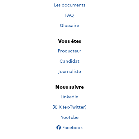
Les documents
FAQ
Glossaire
Vous êtes
Producteur
Candidat
Journaliste
Nous suivre
Nous suivre sur
LinkedIn
Nous suivre sur
X (ex-Twitter)
Nous suivre sur
YouTube
Nous suivre sur
Facebook