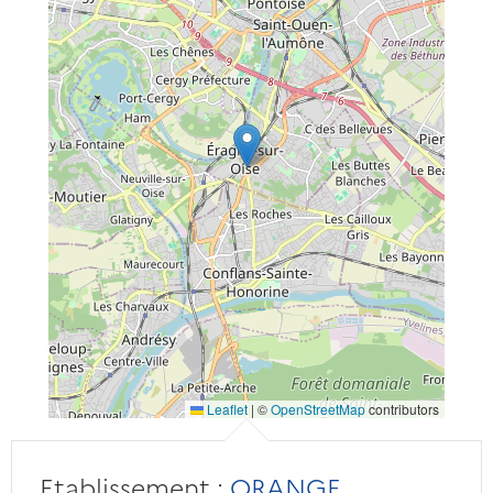
Leaflet
|
©
OpenStreetMap
contributors
Etablissement :
ORANGE