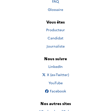
FAQ
Glossaire
Vous êtes
Producteur
Candidat
Journaliste
Nous suivre
Nous suivre sur
LinkedIn
Nous suivre sur
X (ex-Twitter)
Nous suivre sur
YouTube
Nous suivre sur
Facebook
Nos autres sites