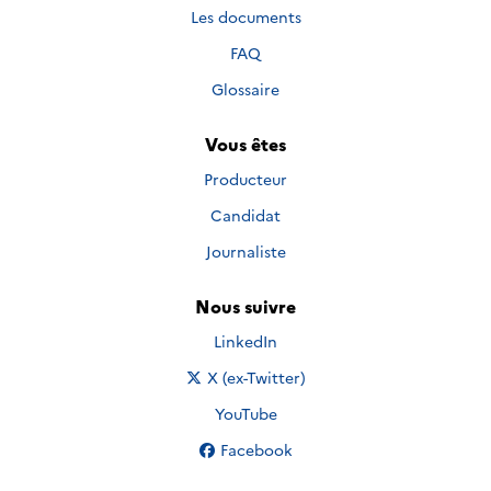
Les documents
FAQ
Glossaire
Vous êtes
Producteur
Candidat
Journaliste
Nous suivre
Nous suivre sur
LinkedIn
Nous suivre sur
X (ex-Twitter)
Nous suivre sur
YouTube
Nous suivre sur
Facebook