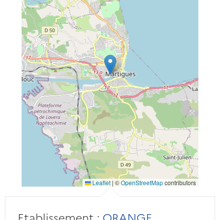
Leaflet
|
©
OpenStreetMap
contributors
Etablissement :
ORANGE