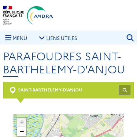
Aller au contenu principal
Skip to navigation
R
MENU
LIENS UTILES
PARAFOUDRES SAINT-
BARTHELEMY-D'ANJOU
SAINT-BARTHELEMY-D'ANJOU
REC
+
−