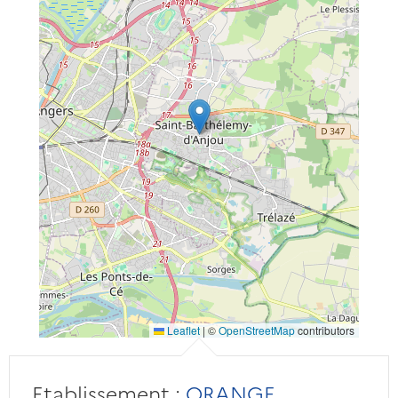
Leaflet
|
©
OpenStreetMap
contributors
Etablissement :
ORANGE