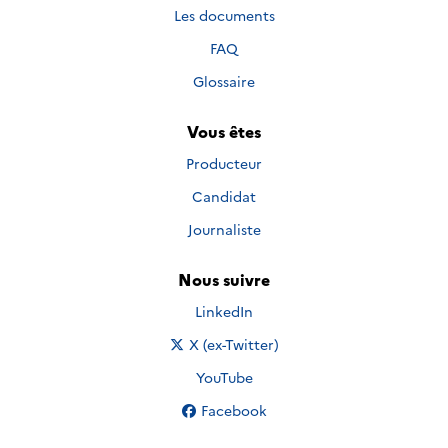
Les documents
FAQ
Glossaire
Vous êtes
Producteur
Candidat
Journaliste
Nous suivre
Nous suivre sur
LinkedIn
Nous suivre sur
X (ex-Twitter)
Nous suivre sur
YouTube
Nous suivre sur
Facebook