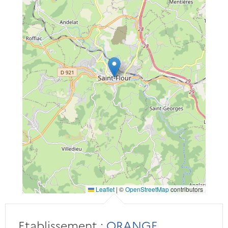
Leaflet
|
©
OpenStreetMap
contributors
Etablissement :
ORANGE