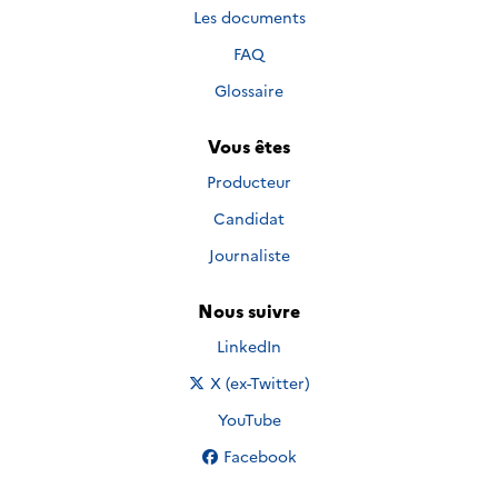
Les documents
FAQ
Glossaire
Vous êtes
Producteur
Candidat
Journaliste
Nous suivre
Nous suivre sur
LinkedIn
Nous suivre sur
X (ex-Twitter)
Nous suivre sur
YouTube
Nous suivre sur
Facebook