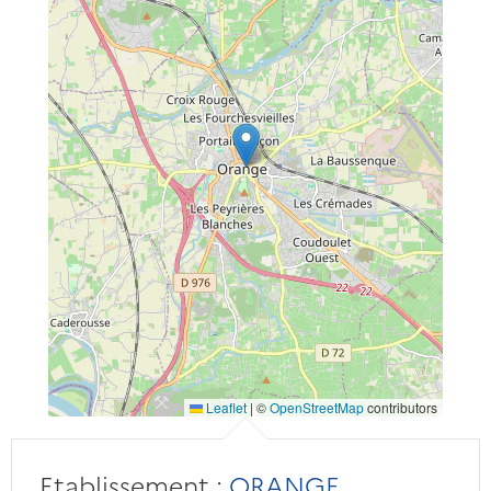
Leaflet
|
©
OpenStreetMap
contributors
Etablissement :
ORANGE