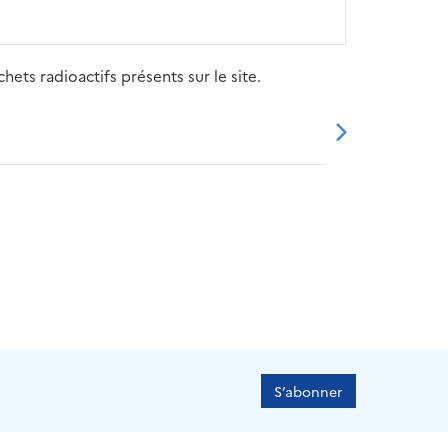
ets radioactifs présents sur le site.
20
2021
2022
2023
2024
S’abonner