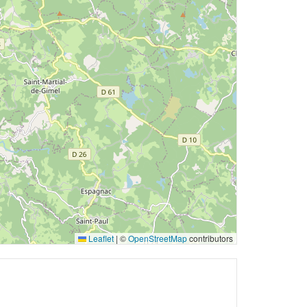
Leaflet
|
©
OpenStreetMap
contributors