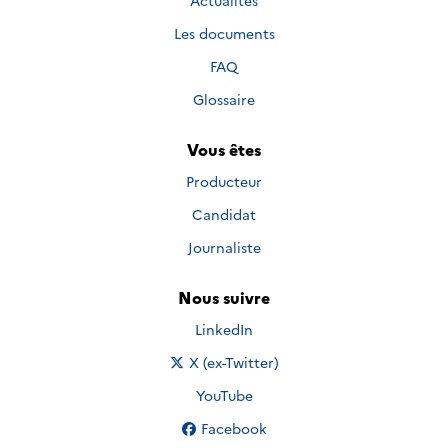
Actualités
Les documents
FAQ
Glossaire
Vous êtes
Producteur
Candidat
Journaliste
Nous suivre
Nous suivre sur
LinkedIn
Nous suivre sur
X (ex-Twitter)
Nous suivre sur
YouTube
Nous suivre sur
Facebook