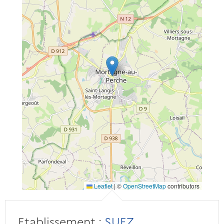
Leaflet
|
©
OpenStreetMap
contributors
Etablissement :
SUEZ