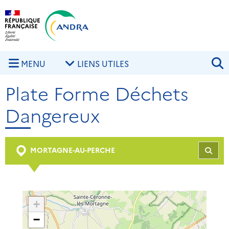
Aller au contenu principal
Skip to navigation
R
MENU
LIENS UTILES
Plate Forme Déchets
Dangereux
MORTAGNE-AU-PERCHE
REC
+
−