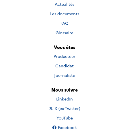
Actualités
Les documents
FAQ
Glossaire
Vous êtes
Producteur
Candidat
Journaliste
Nous suivre
Nous suivre sur
LinkedIn
Nous suivre sur
X (ex-Twitter)
Nous suivre sur
YouTube
Nous suivre sur
Facebook