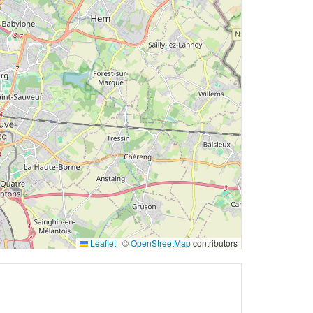
Leaflet
|
©
OpenStreetMap
contributors