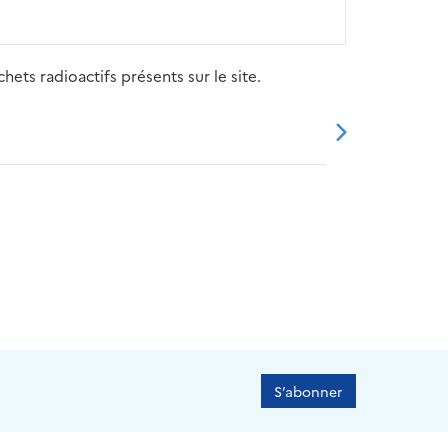
ets radioactifs présents sur le site.
20
2021
2022
2023
2024
S’abonner