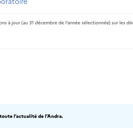
boratoire
s à jour (au 31 décembre de l’année sélectionnée) sur les déch
2016
2017
2018
2019
20
oute l’actualité de l’Andra.