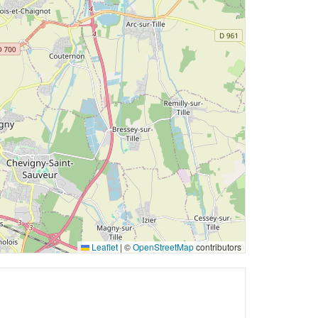
Leaflet
|
©
OpenStreetMap
contributors