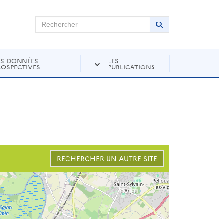
chercher sur Andra Inventaire
Rechercher
Lancer la recher
ES DONNÉES
LES
ROSPECTIVES
PUBLICATIONS
RECHERCHER UN AUTRE SITE