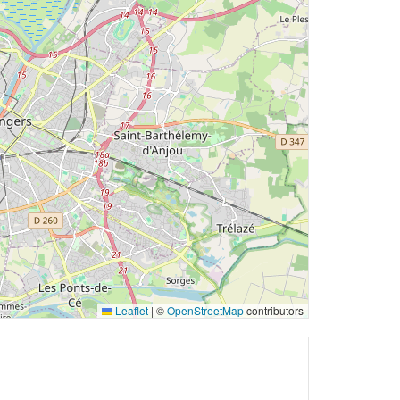
Leaflet
|
©
OpenStreetMap
contributors