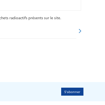
ets radioactifs présents sur le site.
20
2021
2022
2023
2024
S’abonner