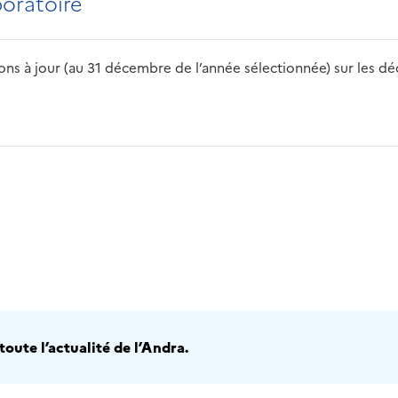
boratoire
s à jour (au 31 décembre de l’année sélectionnée) sur les déch
2016
2017
2018
2019
20
oute l’actualité de l’Andra.