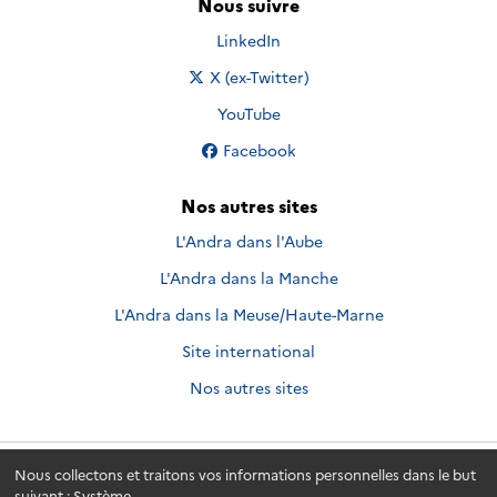
Nous suivre
Nous suivre sur
LinkedIn
Nous suivre sur
X (ex-Twitter)
Nous suivre sur
YouTube
Nous suivre sur
Facebook
Nos autres sites
L'Andra dans l'Aube
L'Andra dans la Manche
L'Andra dans la Meuse/Haute-Marne
Site international
Nos autres sites
Nous collectons et traitons vos informations personnelles dans le but
Andra.fr
© 2026 - Andra. Tous droits réservés.
suivant :
Système
.