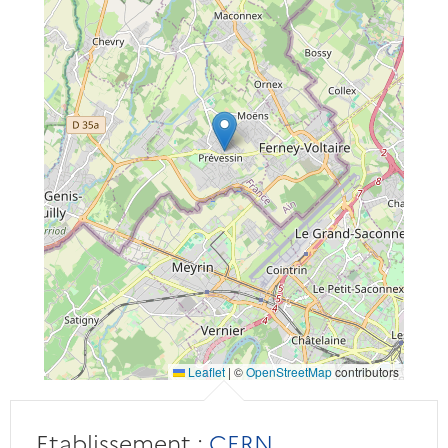
Leaflet
|
©
OpenStreetMap
contributors
Etablissement :
CERN