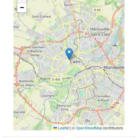
−
Leaflet
|
©
OpenStreetMap
contributors