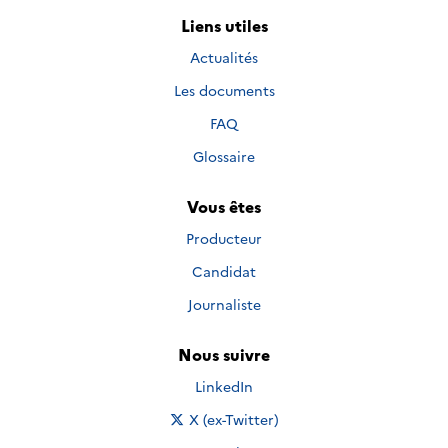
Liens utiles
Actualités
Les documents
FAQ
Glossaire
Vous êtes
Producteur
Candidat
Journaliste
Nous suivre
Nous suivre sur
LinkedIn
Nous suivre sur
X (ex-Twitter)