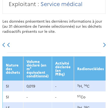
Exploitant :
Service médical
Les données présentent les dernières informations à jour
(au 31 décembre de l’année sélectionnée) sur les déchets
radioactifs présents sur le site.
2013
2014
2015
2016
Volume
Activité
Nature
déclaré (en
déclarée
des
m³
Radionucléides
(en
déchets
équivalent
MBq)
conditionné)
3
14
SI
0,019
-
H,
C
57
SI
-
-
Co
3
14
LS
-
-
H,
C