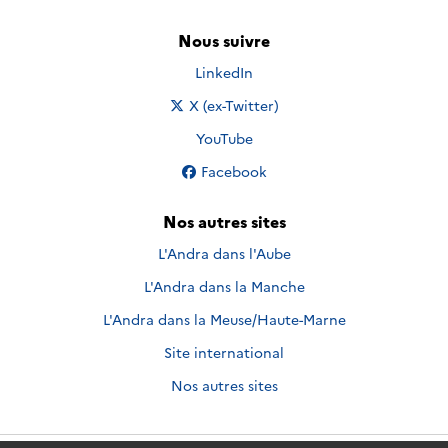
Nous suivre
Nous suivre sur
LinkedIn
Nous suivre sur
X (ex-Twitter)
Nous suivre sur
YouTube
Nous suivre sur
Facebook
Nos autres sites
L'Andra dans l'Aube
L'Andra dans la Manche
L'Andra dans la Meuse/Haute-Marne
Site international
Nos autres sites