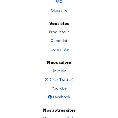
FAQ
Glossaire
Vous êtes
Producteur
Candidat
Journaliste
Nous suivre
Nous suivre sur
LinkedIn
Nous suivre sur
X (ex-Twitter)
Nous suivre sur
YouTube
Nous suivre sur
Facebook
Nos autres sites