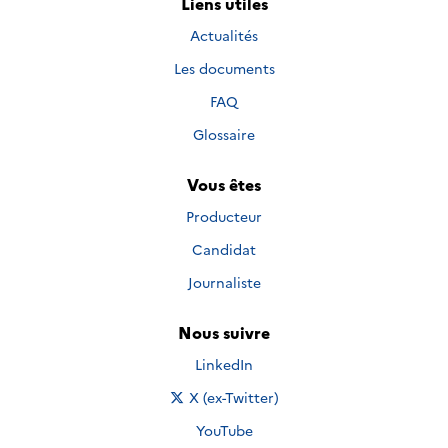
Liens utiles
Actualités
Les documents
FAQ
Glossaire
Vous êtes
Producteur
Candidat
Journaliste
Nous suivre
Nous suivre sur
LinkedIn
Nous suivre sur
X (ex-Twitter)
Nous suivre sur
YouTube