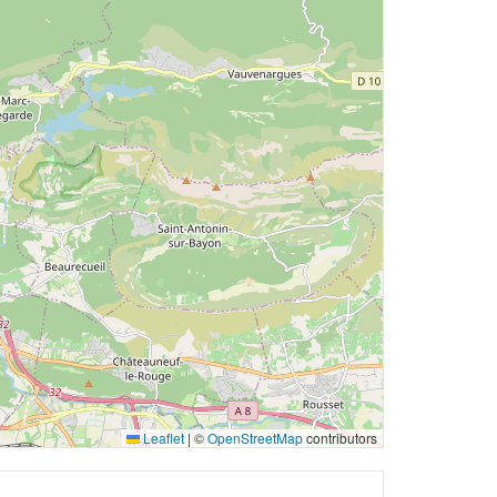
Leaflet
|
©
OpenStreetMap
contributors