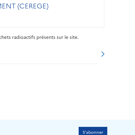
ENT (CEREGE)
ets radioactifs présents sur le site.
20
2021
2022
2023
2024
S’abonner