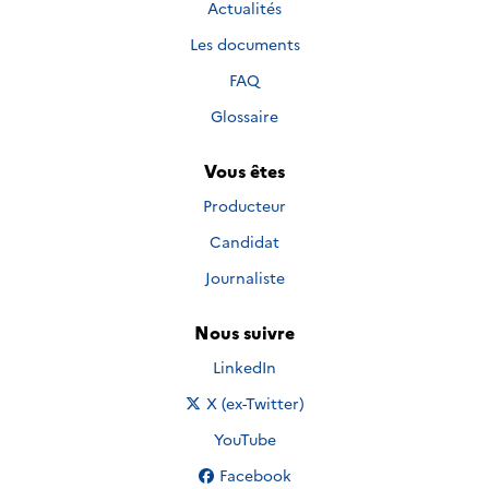
Actualités
Les documents
FAQ
Glossaire
Vous êtes
Producteur
Candidat
Journaliste
Nous suivre
Nous suivre sur
LinkedIn
Nous suivre sur
X (ex-Twitter)
Nous suivre sur
YouTube
Nous suivre sur
Facebook