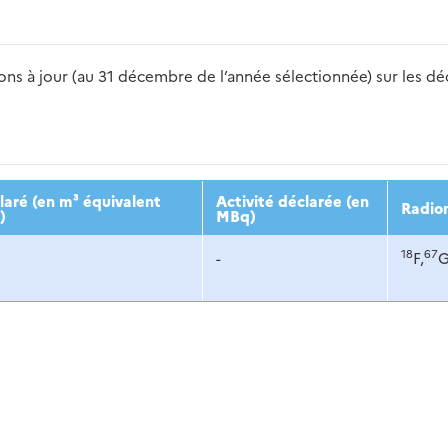
s à jour (au 31 décembre de l’année sélectionnée) sur les déch
2016
2017
2018
2019
20
aré (en m³ équivalent
Activité déclarée (en
Radio
)
MBq)
18
67
-
F,
G