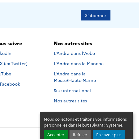
S’abonner
us suivre
Nos autres sites
s suivre sur
nkedIn
L'Andra dans l'Aube
Nous suivre sur
X (ex-Twitter)
L'Andra dans la Manche
s suivre sur
uTube
L'Andra dans la
Meuse/Haute-Marne
Nous suivre sur
Facebook
Site international
Nos autres sites
Nous collectons et traitons vos informations
personnelles dans le but suivant :
Système
.
Accepter
Refuser
En savoir plus
© 2026 - Andra. Tous droits réservés.