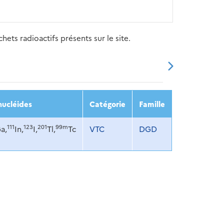
ets radioactifs présents sur le site.
20
2021
2022
2023
2024
nucléides
Catégorie
Famille
111
123
201
99m
a,
In,
I,
Tl,
Tc
VTC
DGD