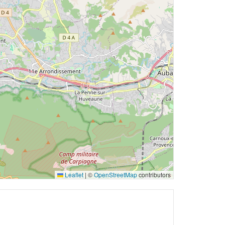
Leaflet
|
©
OpenStreetMap
contributors