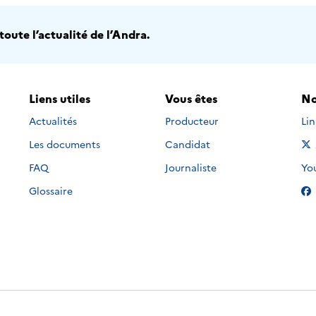
oute l’actualité de l’Andra.
Liens utiles
Vous êtes
No
Nou
Actualités
Producteur
Li
Les documents
Candidat
Nou
FAQ
Journaliste
Yo
Glossaire