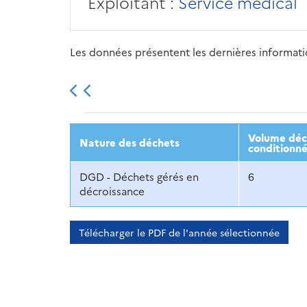
Exploitant :
Service médical
Les données présentent les dernières information
2013
2014
2015
Volume décl
Nature des déchets
conditionné
DGD - Déchets gérés en
6
décroissance
Télécharger le PDF de l'année sélectionnée