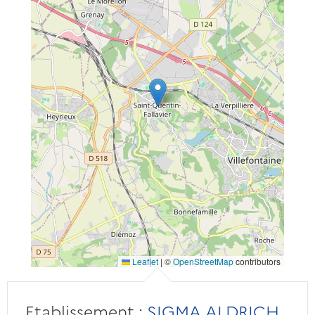
Leaflet
|
©
OpenStreetMap
contributors
Etablissement :
SIGMA ALDRICH