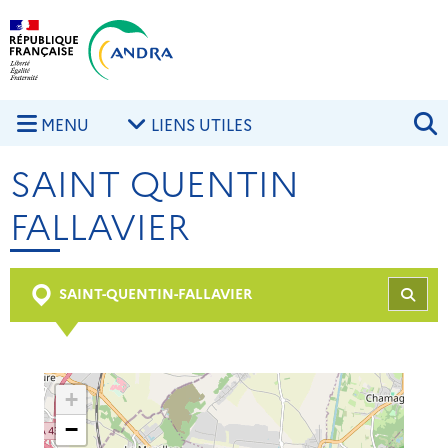
Aller au contenu principal
Skip to navigation
R
MENU
LIENS UTILES
SAINT QUENTIN
FALLAVIER
SAINT-QUENTIN-FALLAVIER
REC
+
−