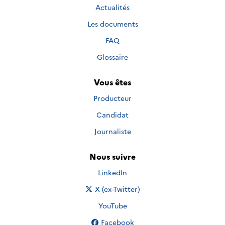
Actualités
Les documents
FAQ
Glossaire
Vous êtes
Producteur
Candidat
Journaliste
Nous suivre
Nous suivre sur
LinkedIn
Nous suivre sur
X (ex-Twitter)
Nous suivre sur
YouTube
Nous suivre sur
Facebook