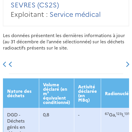
SEVRES (CS2S)
Exploitant :
Service médical
Les données présentent les dernières informations à jour
(au 31 décembre de l’année sélectionnée) sur les déchets
radioactifs présents sur le site.
2013
2014
2015
2016
Volume
Activité
déclaré (en
Nature des
déclarée
m³
Radionucléi
déchets
(en
équivalent
MBq)
conditionné)
67
123
131
DGD -
0,8
-
Ga,
I,
I,
Déchets
gérés en