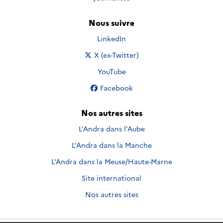
Nous suivre
Nous suivre sur
LinkedIn
Nous suivre sur
X (ex-Twitter)
Nous suivre sur
YouTube
Nous suivre sur
Facebook
Nos autres sites
L'Andra dans l'Aube
L'Andra dans la Manche
L'Andra dans la Meuse/Haute-Marne
Site international
Nos autres sites