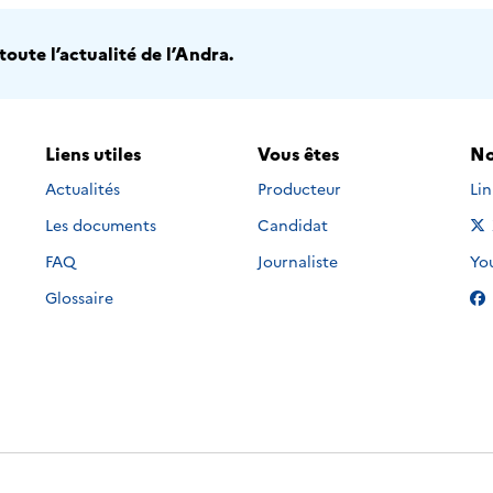
oute l’actualité de l’Andra.
Liens utiles
Vous êtes
No
Nou
Actualités
Producteur
Li
Les documents
Candidat
Nou
FAQ
Journaliste
Yo
Glossaire