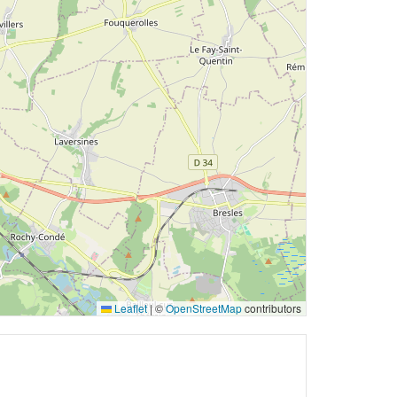
Leaflet
|
©
OpenStreetMap
contributors