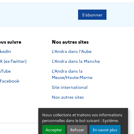
S’abonner
us suivre
Nos autres sites
s suivre sur
nkedIn
L'Andra dans l'Aube
Nous suivre sur
X (ex-Twitter)
L'Andra dans la Manche
s suivre sur
uTube
L'Andra dans la
Meuse/Haute-Marne
Nous suivre sur
Facebook
Site international
Nos autres sites
Nous collectons et traitons vos informations
personnelles dans le but suivant :
Système
.
Accepter
Refuser
En savoir plus
© 2026 - Andra. Tous droits réservés.