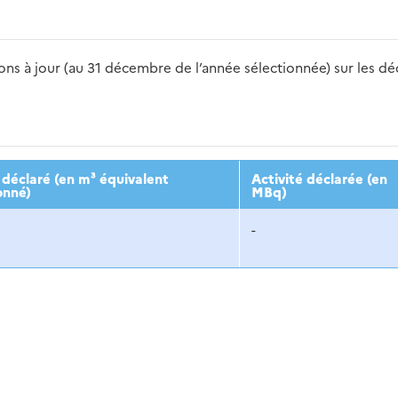
s à jour (au 31 décembre de l’année sélectionnée) sur les déch
2016
2017
2018
2019
20
déclaré (en m³ équivalent
Activité déclarée (en
onné)
MBq)
-