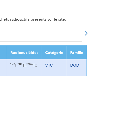
ets radioactifs présents sur le site.
20
2021
2022
2023
2024
Radionucléides
Catégorie
Famille
123
201
99m
I,
Tl,
Tc
VTC
DGD