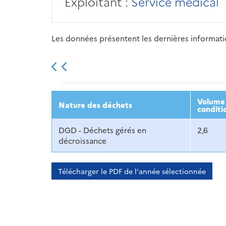
Exploitant :
Service médical
Les données présentent les dernières information
2013
2014
2015
Volume 
Nature des déchets
conditi
DGD - Déchets gérés en
2,6
décroissance
Télécharger le PDF de l'année sélectionnée