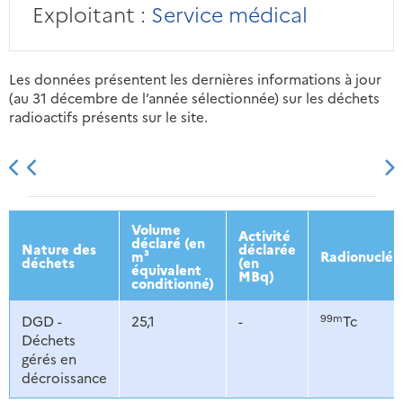
Exploitant :
Service médical
Les données présentent les dernières informations à jour
(au 31 décembre de l’année sélectionnée) sur les déchets
radioactifs présents sur le site.
2013
2014
2015
2016
Volume
Activité
déclaré (en
Nature des
déclarée
m³
Radionucléi
déchets
(en
équivalent
MBq)
conditionné)
99m
DGD -
25,1
-
Tc
Déchets
gérés en
décroissance