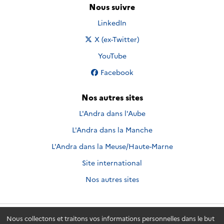
Nous suivre
Nous suivre sur
LinkedIn
Nous suivre sur
X (ex-Twitter)
Nous suivre sur
YouTube
Nous suivre sur
Facebook
Nos autres sites
L'Andra dans l'Aube
L'Andra dans la Manche
L'Andra dans la Meuse/Haute-Marne
Site international
Nos autres sites
Nous collectons et traitons vos informations personnelles dans le but
Andra.fr
© 2026 - Andra. Tous droits réservés.