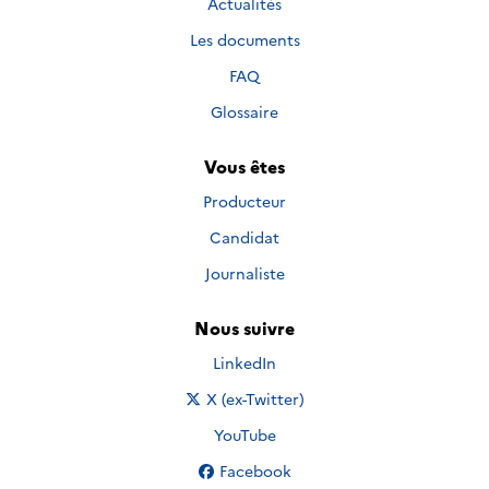
Actualités
Les documents
FAQ
Glossaire
Vous êtes
Producteur
Candidat
Journaliste
Nous suivre
Nous suivre sur
LinkedIn
Nous suivre sur
X (ex-Twitter)
Nous suivre sur
YouTube
Nous suivre sur
Facebook