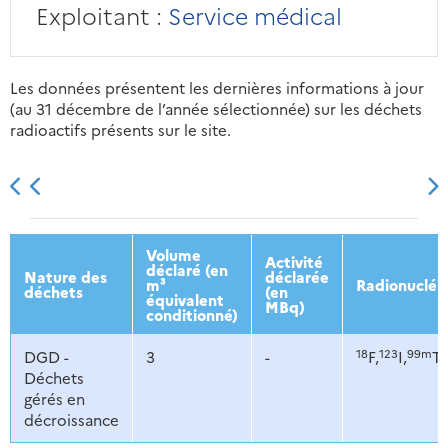
Exploitant :
Service médical
Les données présentent les dernières informations à jour
(au 31 décembre de l’année sélectionnée) sur les déchets
radioactifs présents sur le site.
2013
2014
2015
2016
Volume
Activité
déclaré (en
Nature des
déclarée
m³
Radionucléi
déchets
(en
équivalent
MBq)
conditionné)
18
123
99m
DGD -
3
-
F,
I,
Tc
Déchets
gérés en
décroissance