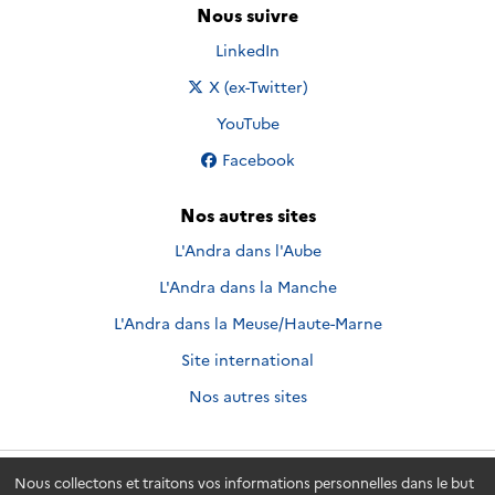
Nous suivre
Nous suivre sur
LinkedIn
Nous suivre sur
X (ex-Twitter)
Nous suivre sur
YouTube
Nous suivre sur
Facebook
Nos autres sites
L'Andra dans l'Aube
L'Andra dans la Manche
L'Andra dans la Meuse/Haute-Marne
Site international
Nos autres sites
Nous collectons et traitons vos informations personnelles dans le but
Andra.fr
© 2026 - Andra. Tous droits réservés.