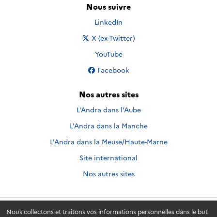
Nous suivre
Nous suivre sur
LinkedIn
Nous suivre sur
X (ex-Twitter)
Nous suivre sur
YouTube
Nous suivre sur
Facebook
Nos autres sites
L'Andra dans l'Aube
L'Andra dans la Manche
L'Andra dans la Meuse/Haute-Marne
Site international
Nos autres sites
Nous collectons et traitons vos informations personnelles dans le but
Andra.fr
© 2026 - Andra. Tous droits réservés.