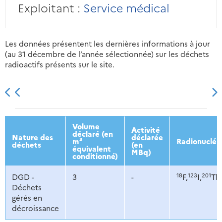
Exploitant :
Service médical
Les données présentent les dernières informations à jour
(au 31 décembre de l’année sélectionnée) sur les déchets
radioactifs présents sur le site.
2013
2014
2015
2016
Volume
Activité
déclaré (en
Nature des
déclarée
m³
Radionucléi
déchets
(en
équivalent
MBq)
conditionné)
18
123
201
DGD -
3
-
F,
I,
Tl,
Déchets
gérés en
décroissance