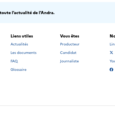
oute l’actualité de l’Andra.
Liens utiles
Vous êtes
No
Nou
Actualités
Producteur
Li
Les documents
Candidat
Nou
FAQ
Journaliste
Yo
Glossaire