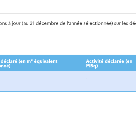
s à jour (au 31 décembre de l’année sélectionnée) sur les déch
2016
2017
2018
2019
20
déclaré (en m³ équivalent
Activité déclarée (en
onné)
MBq)
-