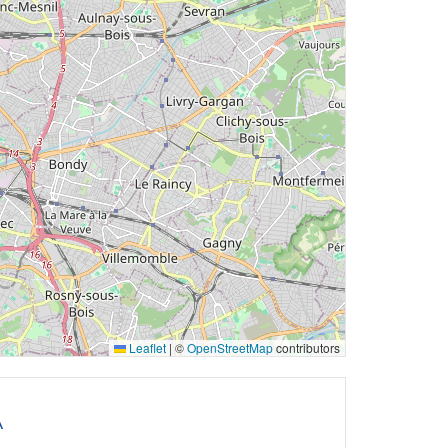
Leaflet
|
©
OpenStreetMap
contributors
A