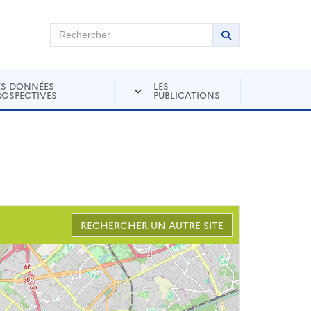
chercher sur Andra Inventaire
Rechercher
Lancer la recher
ES DONNÉES
LES
ROSPECTIVES
PUBLICATIONS
RECHERCHER UN AUTRE SITE