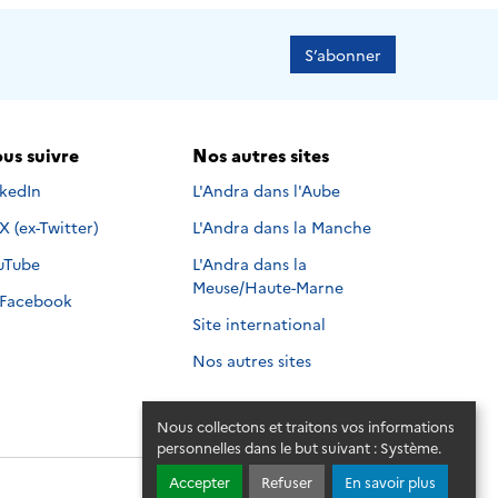
S’abonner
us suivre
Nos autres sites
s suivre sur
nkedIn
L'Andra dans l'Aube
Nous suivre sur
X (ex-Twitter)
L'Andra dans la Manche
s suivre sur
uTube
L'Andra dans la
Meuse/Haute-Marne
Nous suivre sur
Facebook
Site international
Nos autres sites
Nous collectons et traitons vos informations
personnelles dans le but suivant :
Système
.
Accepter
Refuser
En savoir plus
© 2026 - Andra. Tous droits réservés.