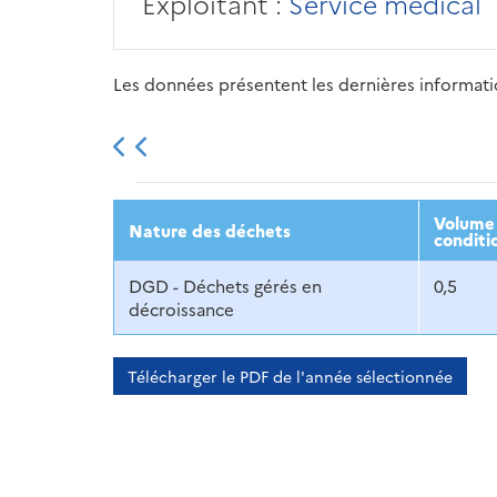
Exploitant :
Service médical
Les données présentent les dernières information
2013
2014
2015
Volume 
Nature des déchets
conditi
DGD - Déchets gérés en
0,5
décroissance
Télécharger le PDF de l'année sélectionnée