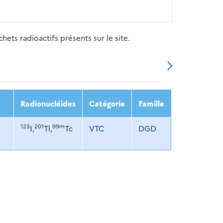
ets radioactifs présents sur le site.
20
2021
2022
2023
2024
Radionucléides
Catégorie
Famille
123
201
99m
I,
Tl,
Tc
VTC
DGD