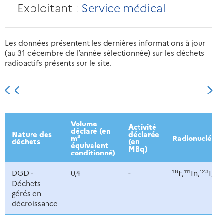
Exploitant :
Service médical
Les données présentent les dernières informations à jour
(au 31 décembre de l’année sélectionnée) sur les déchets
radioactifs présents sur le site.
2013
2014
2015
2016
Volume
Activité
déclaré (en
Nature des
déclarée
m³
Radionucléi
déchets
(en
équivalent
MBq)
conditionné)
18
111
123
2
DGD -
0,4
-
F,
In,
I,
Déchets
gérés en
décroissance