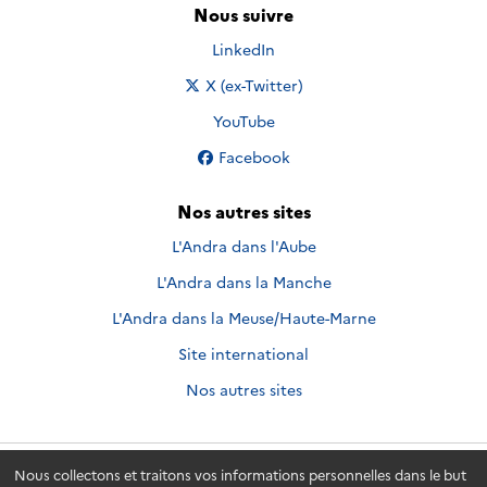
Nous suivre
Nous suivre sur
LinkedIn
Nous suivre sur
X (ex-Twitter)
Nous suivre sur
YouTube
Nous suivre sur
Facebook
Nos autres sites
L'Andra dans l'Aube
L'Andra dans la Manche
L'Andra dans la Meuse/Haute-Marne
Site international
Nos autres sites
Nous collectons et traitons vos informations personnelles dans le but
Andra.fr
© 2026 - Andra. Tous droits réservés.