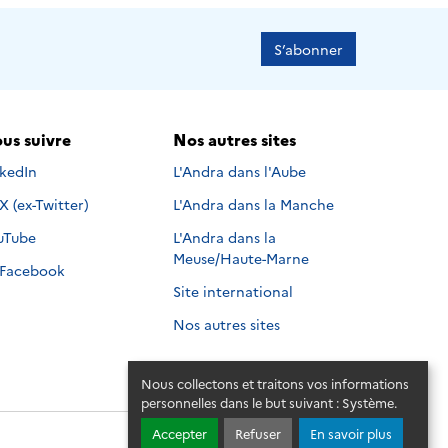
S’abonner
us suivre
Nos autres sites
s suivre sur
nkedIn
L'Andra dans l'Aube
Nous suivre sur
X (ex-Twitter)
L'Andra dans la Manche
s suivre sur
uTube
L'Andra dans la
Meuse/Haute-Marne
Nous suivre sur
Facebook
Site international
Nos autres sites
Nous collectons et traitons vos informations
personnelles dans le but suivant :
Système
.
Accepter
Refuser
En savoir plus
© 2026 - Andra. Tous droits réservés.