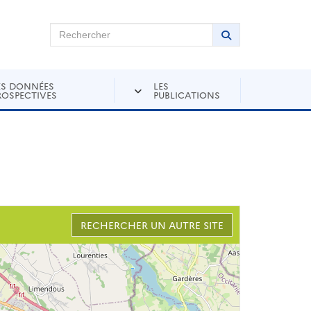
chercher sur Andra Inventaire
Rechercher
Lancer la recher
ES DONNÉES
LES
ROSPECTIVES
PUBLICATIONS
RECHERCHER UN AUTRE SITE