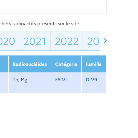
ets radioactifs présents sur le site.
020
2021
2022
2023
202
Radionucléides
Catégorie
Famille
Th, Mg
FA-VL
DIV9