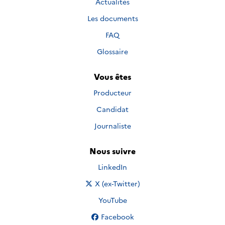
Actualités
Les documents
FAQ
Glossaire
Vous êtes
Producteur
Candidat
Journaliste
Nous suivre
Nous suivre sur
LinkedIn
Nous suivre sur
X (ex-Twitter)
Nous suivre sur
YouTube
Nous suivre sur
Facebook