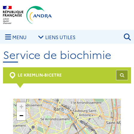
Aller au contenu principal
Skip to navigation
R
MENU
LIENS UTILES
Service de biochimie
LE KREMLIN-BICETRE
REC
+
−