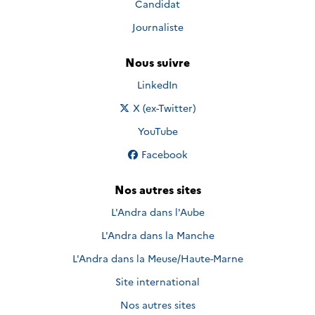
Candidat
Journaliste
Nous suivre
Nous suivre sur
LinkedIn
Nous suivre sur
X (ex-Twitter)
Nous suivre sur
YouTube
Nous suivre sur
Facebook
Nos autres sites
L'Andra dans l'Aube
L'Andra dans la Manche
L'Andra dans la Meuse/Haute-Marne
Site international
Nos autres sites