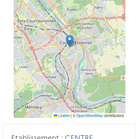
Leaflet
|
©
OpenStreetMap
contributors
Etablissement :
CENTRE