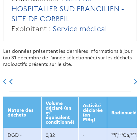
HOSPITALIER SUD FRANCILIEN -
SITE DE CORBEIL
Exploitant :
Service médical
Les données présentent les dernières informations à jour
(au 31 décembre de l’année sélectionnée) sur les déchets
radioactifs présents sur le site.
2013
2014
2015
2016
Volume
Activité
déclaré (en
Nature des
déclarée
m³
Radionucléi
déchets
(en
équivalent
MBq)
conditionné)
18
68
123
DGD -
0,82
-
F,
Ga,
I,