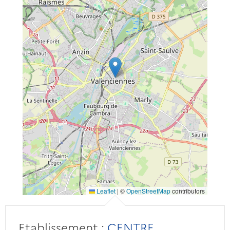
Leaflet
|
©
OpenStreetMap
contributors
Etablissement :
CENTRE