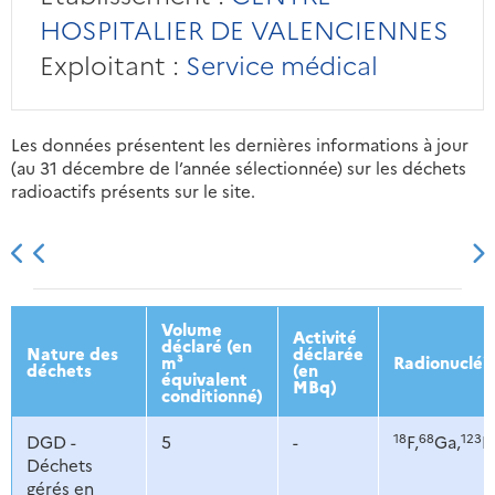
HOSPITALIER DE VALENCIENNES
Exploitant :
Service médical
Les données présentent les dernières informations à jour
(au 31 décembre de l’année sélectionnée) sur les déchets
radioactifs présents sur le site.
2013
2014
2015
2016
Volume
Activité
déclaré (en
Nature des
déclarée
m³
Radionucléi
déchets
(en
équivalent
MBq)
conditionné)
18
68
123
DGD -
5
-
F,
Ga,
I,
Déchets
gérés en