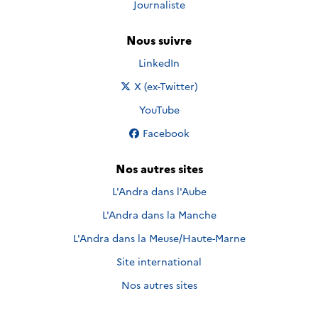
Journaliste
Nous suivre
Nous suivre sur
LinkedIn
Nous suivre sur
X (ex-Twitter)
Nous suivre sur
YouTube
Nous suivre sur
Facebook
Nos autres sites
L'Andra dans l'Aube
L'Andra dans la Manche
L'Andra dans la Meuse/Haute-Marne
Site international
Nos autres sites