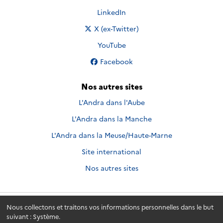
Nous suivre sur
LinkedIn
Nous suivre sur
X (ex-Twitter)
Nous suivre sur
YouTube
Nous suivre sur
Facebook
Nos autres sites
L'Andra dans l'Aube
L'Andra dans la Manche
L'Andra dans la Meuse/Haute-Marne
Site international
Nos autres sites
Nous collectons et traitons vos informations personnelles dans le but
Andra.fr
© 2026 - Andra. Tous droits réservés.
suivant :
Système
.