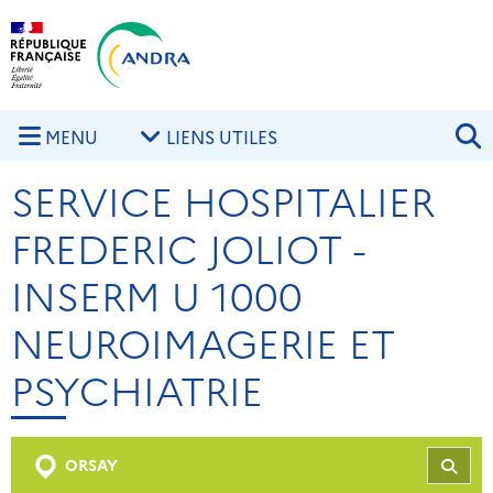
Aller au contenu principal
Skip to navigation
R
MENU
LIENS UTILES
SERVICE HOSPITALIER
FREDERIC JOLIOT -
INSERM U 1000
NEUROIMAGERIE ET
PSYCHIATRIE
ORSAY
REC