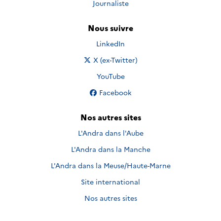
Journaliste
Nous suivre
Nous suivre sur
LinkedIn
Nous suivre sur
X (ex-Twitter)
Nous suivre sur
YouTube
Nous suivre sur
Facebook
Nos autres sites
L'Andra dans l'Aube
L'Andra dans la Manche
L'Andra dans la Meuse/Haute-Marne
Site international
Nos autres sites