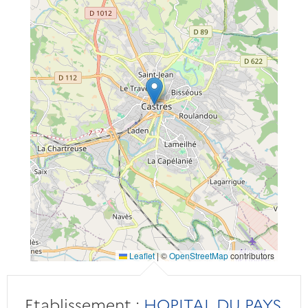
Leaflet
|
©
OpenStreetMap
contributors
Etablissement :
HOPITAL DU PAYS