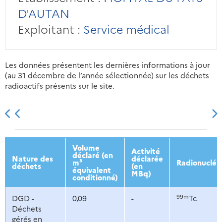
D'AUTAN
Exploitant :
Service médical
Les données présentent les dernières informations à jour
(au 31 décembre de l’année sélectionnée) sur les déchets
radioactifs présents sur le site.
2013
2014
2015
2016
Volume
Activité
déclaré (en
Nature des
déclarée
m³
Radionucléi
déchets
(en
équivalent
MBq)
conditionné)
99m
DGD -
0,09
-
Tc
Déchets
gérés en