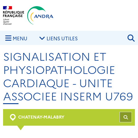
Aller au contenu principal
Skip to navigation
R
MENU
LIENS UTILES
SIGNALISATION ET
PHYSIOPATHOLOGIE
CARDIAQUE - UNITE
ASSOCIEE INSERM U769
CHATENAY-MALABRY
REC