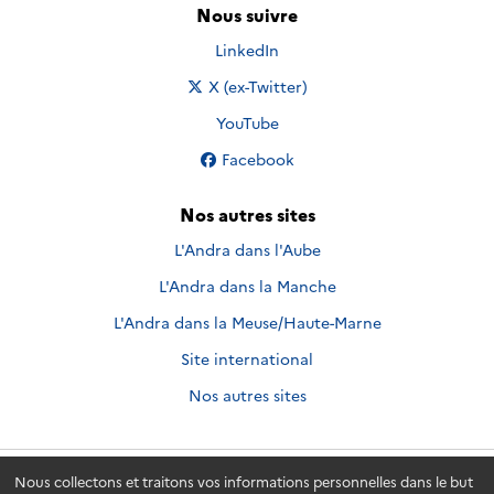
Nous suivre
Nous suivre sur
LinkedIn
Nous suivre sur
X (ex-Twitter)
Nous suivre sur
YouTube
Nous suivre sur
Facebook
Nos autres sites
L'Andra dans l'Aube
L'Andra dans la Manche
L'Andra dans la Meuse/Haute-Marne
Site international
Nos autres sites
Nous collectons et traitons vos informations personnelles dans le but
Andra.fr
© 2026 - Andra. Tous droits réservés.