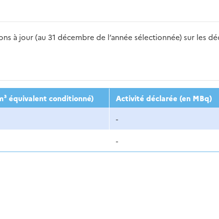
s à jour (au 31 décembre de l’année sélectionnée) sur les déch
2016
2017
2018
2019
20
m³ équivalent conditionné)
Activité déclarée (en MBq)
-
-