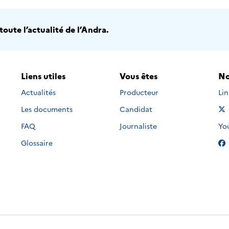
oute l’actualité de l’Andra.
Liens utiles
Vous êtes
No
Nou
Actualités
Producteur
Li
Les documents
Candidat
Nou
FAQ
Journaliste
Yo
Glossaire