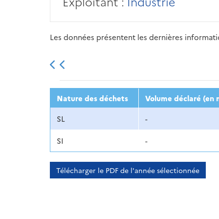
Exploitant :
Industrie
Les données présentent les dernières information
2013
2014
2015
Nature des déchets
Volume déclaré (en 
SL
-
SI
-
Télécharger le PDF de l'année sélectionnée