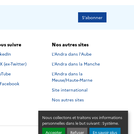
S’abonner
us suivre
Nos autres sites
s suivre sur
nkedIn
L'Andra dans l'Aube
Nous suivre sur
X (ex-Twitter)
L'Andra dans la Manche
s suivre sur
uTube
L'Andra dans la
Meuse/Haute-Marne
Nous suivre sur
Facebook
Site international
Nos autres sites
Nous collectons et traitons vos informations
personnelles dans le but suivant :
Système
.
Accepter
Refuser
En savoir plus