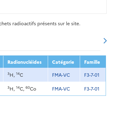
ets radioactifs présents sur le site.
20
2021
2022
2023
2024
Radionucléides
Catégorie
Famille
3
14
H,
C
FMA-VC
F3-7-01
3
14
60
H,
C,
Co
FMA-VC
F3-7-01