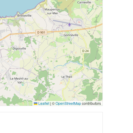
Leaflet
|
©
OpenStreetMap
contributors